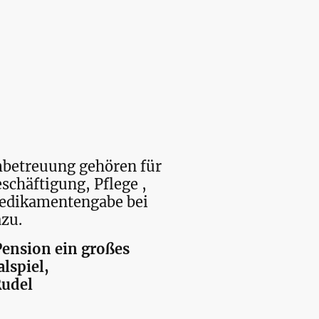
mbetreuung gehören für
schäftigung, Pflege ,
Medikamentengabe bei
azu.
 Pension ein großes
alspiel,
udel